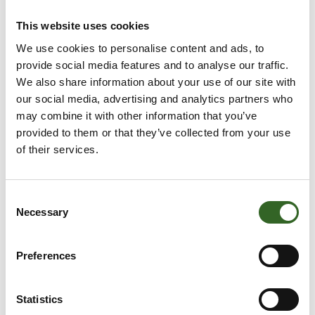
LAJITTELUASEMALLA?
This website uses cookies
Lajittele jätekuorma ennakkoon
We use cookies to personalise content and ads, to
jätelajeittain lajitteluohjeiden mukaisesti.
provide social media features and to analyse our traffic.
Kuorman purku sujuu joutuisammin.
We also share information about your use of our site with
Aja kiertotalouskeskus Matkus
our social media, advertising and analytics partners who
Luupissa kaistalle, joka ohjaa sinut
may combine it with other information that you’ve
uudelleenkäyttö- ja lajittelualueelle.
provided to them or that they’ve collected from your use
Jätä uudelleenkäyttöön soveltuvat tavarat ja
of their services.
materiaalit uudelleenkäyttöpisteelle.
Aja lajitteluasemalle ja lajittele kuorma oikeille
purkupaikoille. Vie vaaralliset jätteet erilliseen
Consent
Necessary
vastaanottorakennukseen, joka sijaitsee
Selection
uloskäynnin tuntumassa.
Preferences
USEIN KYSYTTYÄ MATKUKSEN
Statistics
LAJITTELUASEMASTA