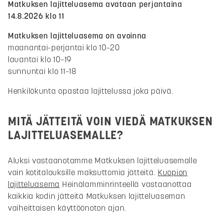
Matkuksen lajitteluasema avataan perjantaina
14.8.2026 klo 11
Matkuksen lajitteluasema on avoinna
maanantai-perjantai klo 10–20
lauantai klo 10–19
sunnuntai klo 11–18
Henkilökunta opastaa lajittelussa joka päivä.
MITÄ JÄTTEITÄ VOIN VIEDÄ MATKUKSEN
LAJITTELUASEMALLE?
Aluksi vastaanotamme Matkuksen lajitteluasemalle
vain kotitalouksille maksuttomia jätteitä.
Kuopion
lajitteluasema
Heinälamminrinteellä vastaanottaa
kaikkia kodin jätteitä Matkuksen lajitteluaseman
vaiheittaisen käyttöönoton ajan.