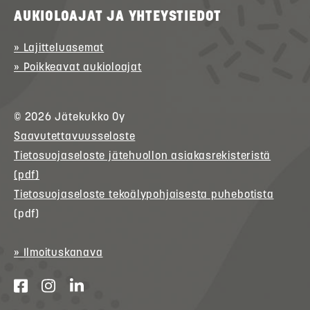
AUKIOLOAJAT JA YHTEYSTIEDOT
» Lajitteluasemat
» Poikkeavat aukioloajat
© 2026
Jätekukko
Oy
Saavutettavuusseloste
Tietosuojaseloste jätehuollon asiakasrekisteristä
(pdf)
Tietosuojaseloste tekoälypohjaisesta puhebotista
(pdf)
» Ilmoituskanava