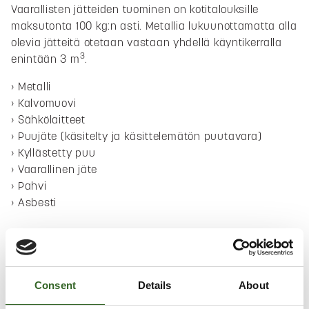
Vaarallisten jätteiden tuominen on kotitalouksille
maksutonta 100 kg:n asti. Metallia lukuunottamatta alla
olevia jätteitä otetaan vastaan yhdellä käyntikerralla
3
enintään 3 m
.
Metalli
Kalvomuovi
Sähkölaitteet
Puujäte (käsitelty ja käsittelemätön puutavara)
Kyllästetty puu
Vaarallinen jäte
Pahvi
Asbesti
Palauta kodin vanhentuneet ja tarpeettomat lääkkeet
maksutta apteekkiin.
Consent
Details
About
MITEN ASIOIN MATKUKSEN